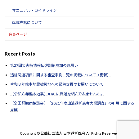
マニュアル・ガイドライン
転載許諾について
会員ページ
Recent Posts
第27回災害時情報伝達訓練参加のお願い
透析関連項目に関する審査事例一覧の掲載について（更新）
令和８年熊本地震被災地への緊急支援のお願いについて
［令和８年熊本地震］JHATに派遣を頼んでみませんか。
［全国腎臓病協議会］「2021年度血液透析患者実態調査」の引用に関する
見解
Copyright © 公益社団法人 日本透析医会 All Rights Reserved.