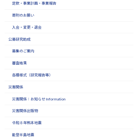
定款・事業計画・事業報告
寄附のお願い
入会・変更・退会
公募研究助成
募集のご案内
審査結果
各種様式（研究報告等）
災害関係
災害関係：お知らせ Information
災害関係出版物
令和８年熊本地震
能登半島地震