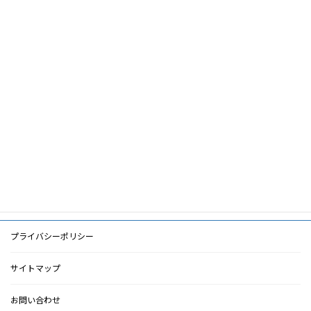
論文名
ら―
筆頭著者
毛利謙三
共著者
松岡哲平
キーワー
口腔内環境,う蝕,歯周病,口腔ケア
ド
PDF
PDF
検索に戻る
プライバシーポリシー
サイトマップ
お問い合わせ