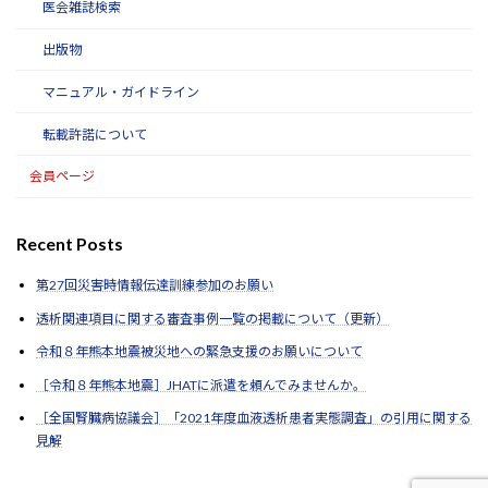
医会雑誌検索
出版物
マニュアル・ガイドライン
転載許諾について
会員ページ
Recent Posts
第27回災害時情報伝達訓練参加のお願い
透析関連項目に関する審査事例一覧の掲載について（更新）
令和８年熊本地震被災地への緊急支援のお願いについて
［令和８年熊本地震］JHATに派遣を頼んでみませんか。
［全国腎臓病協議会］「2021年度血液透析患者実態調査」の引用に関する
見解