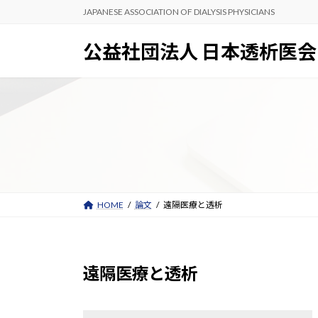
コ
ナ
JAPANESE ASSOCIATION OF DIALYSIS PHYSICIANS
ン
ビ
テ
ゲ
公益社団法人 日本透析医会
ン
ー
ツ
シ
へ
ョ
ス
ン
キ
に
ッ
移
プ
動
HOME
論文
遠隔医療と透析
遠隔医療と透析