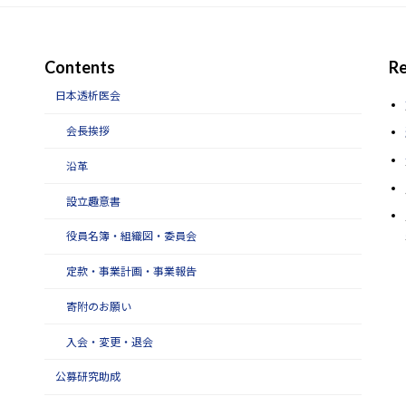
Contents
Re
日本透析医会
会長挨拶
沿革
設立趣意書
役員名簿・組織図・委員会
定款・事業計画・事業報告
寄附のお願い
入会・変更・退会
公募研究助成