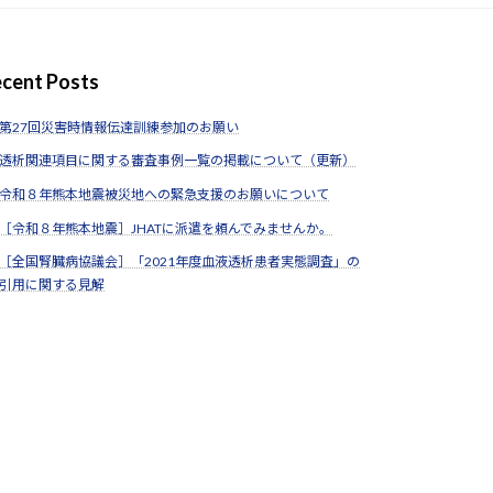
cent Posts
第27回災害時情報伝達訓練参加のお願い
透析関連項目に関する審査事例一覧の掲載について（更新）
令和８年熊本地震被災地への緊急支援のお願いについて
［令和８年熊本地震］JHATに派遣を頼んでみませんか。
［全国腎臓病協議会］「2021年度血液透析患者実態調査」の
引用に関する見解