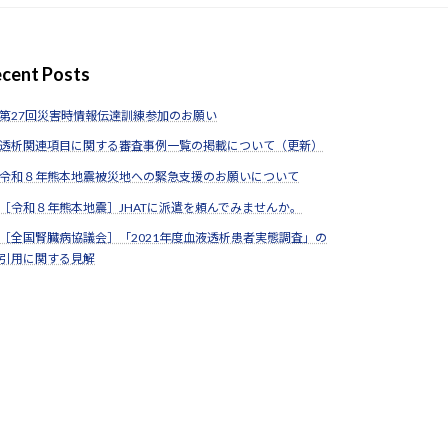
cent Posts
第27回災害時情報伝達訓練参加のお願い
透析関連項目に関する審査事例一覧の掲載について（更新）
令和８年熊本地震被災地への緊急支援のお願いについて
［令和８年熊本地震］JHATに派遣を頼んでみませんか。
［全国腎臓病協議会］「2021年度血液透析患者実態調査」の
引用に関する見解