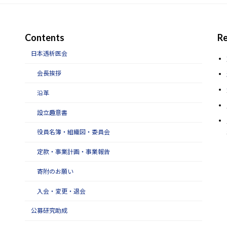
Contents
Re
日本透析医会
会長挨拶
沿革
設立趣意書
役員名簿・組織図・委員会
定款・事業計画・事業報告
寄附のお願い
入会・変更・退会
公募研究助成