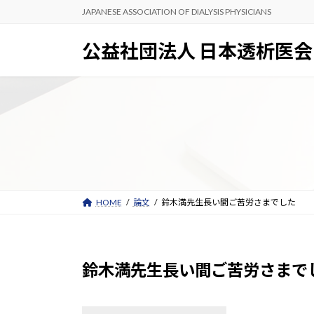
コ
ナ
JAPANESE ASSOCIATION OF DIALYSIS PHYSICIANS
ン
ビ
テ
ゲ
公益社団法人 日本透析医会
ン
ー
ツ
シ
へ
ョ
ス
ン
キ
に
ッ
移
プ
動
HOME
論文
鈴木満先生長い間ご苦労さまでした
鈴木満先生長い間ご苦労さまで