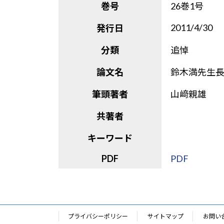
巻号
26巻1号
2011/4/30
発行日
分類
追悼
論文名
鈴木満先生
筆頭著者
山﨑親雄
共著者
キーワード
PDF
PDF
プライバシーポリシー
サイトマップ
お問い