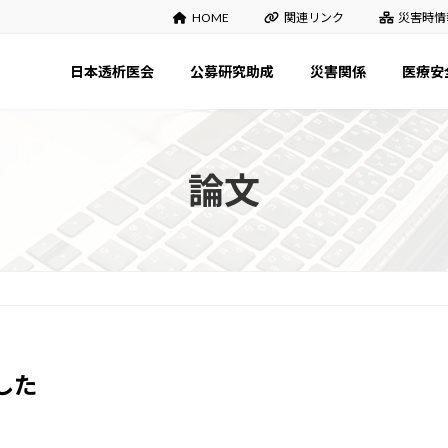
HOME
関連リンク
災害時情
日本透析医会
公募研究助成
災害関係
医療安
論文
した