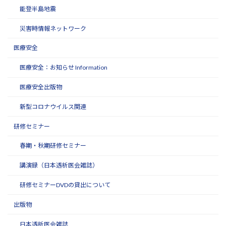
能登半島地震
災害時情報ネットワーク
医療安全
医療安全：お知らせ Information
医療安全出版物
新型コロナウイルス関連
研修セミナー
春期・秋期研修セミナー
講演録（日本透析医会雑誌）
研修セミナーDVDの貸出について
出版物
日本透析医会雑誌