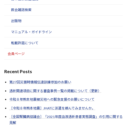
医会雑誌検索
出版物
マニュアル・ガイドライン
転載許諾について
会員ページ
Recent Posts
第27回災害時情報伝達訓練参加のお願い
透析関連項目に関する審査事例一覧の掲載について（更新）
令和８年熊本地震被災地への緊急支援のお願いについて
［令和８年熊本地震］JHATに派遣を頼んでみませんか。
［全国腎臓病協議会］「2021年度血液透析患者実態調査」の引用に関する
見解