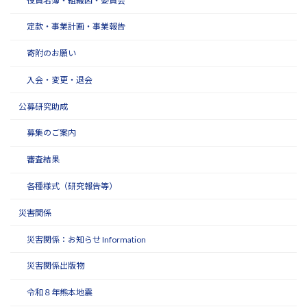
役員名簿・組織図・委員会
定款・事業計画・事業報告
寄附のお願い
入会・変更・退会
公募研究助成
募集のご案内
審査結果
各種様式（研究報告等）
災害関係
災害関係：お知らせ Information
災害関係出版物
令和８年熊本地震