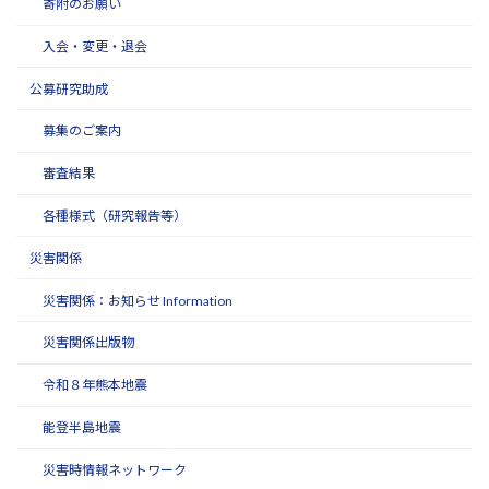
寄附のお願い
入会・変更・退会
公募研究助成
募集のご案内
審査結果
各種様式（研究報告等）
災害関係
災害関係：お知らせ Information
災害関係出版物
令和８年熊本地震
能登半島地震
災害時情報ネットワーク