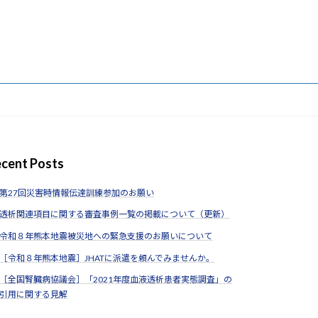
cent Posts
第27回災害時情報伝達訓練参加のお願い
透析関連項目に関する審査事例一覧の掲載について（更新）
令和８年熊本地震被災地への緊急支援のお願いについて
［令和８年熊本地震］JHATに派遣を頼んでみませんか。
［全国腎臓病協議会］「2021年度血液透析患者実態調査」の
引用に関する見解