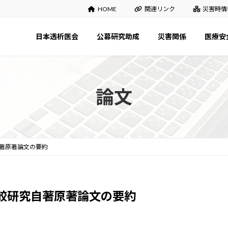
HOME
関連リンク
災害時情
日本透析医会
公募研究助成
災害関係
医療安
論文
著原著論文の要約――
究――自著原著論文の要約――