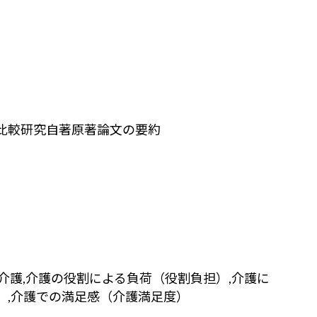
研究――自著原著論文の要約――
介護,介護の役割による負荷（役割負担）,介護に
）,介護での満足感（介護満足度）