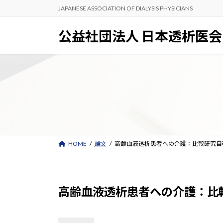
コ
ナ
JAPANESE ASSOCIATION OF DIALYSIS PHYSICIANS
ン
ビ
テ
ゲ
公益社団法人 日本透析医会
ン
ー
ツ
シ
へ
ョ
ス
ン
キ
に
ッ
移
プ
動
HOME
論文
高齢血液透析患者への介護：比較研究――自
高齢血液透析患者への介護：比較研