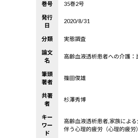
巻号
35巻2号
発行
2020/8/31
日
分類
実態調査
論文
高齢血液透析患者への介護：比較
名
筆頭
篠田俊雄
著者
共著
杉澤秀博
者
キー
高齢血液透析患者,家族による
ワー
伴う心理的疲労（心理的疲労
ド