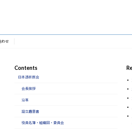
合わせ
Contents
Re
日本透析医会
会長挨拶
沿革
設立趣意書
役員名簿・組織図・委員会