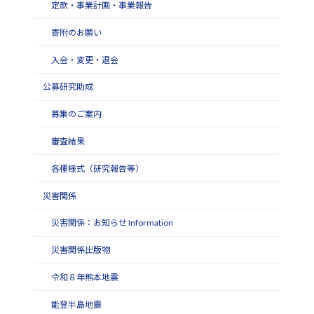
定款・事業計画・事業報告
寄附のお願い
入会・変更・退会
公募研究助成
募集のご案内
審査結果
各種様式（研究報告等）
災害関係
災害関係：お知らせ Information
災害関係出版物
令和８年熊本地震
能登半島地震