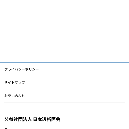
ワ
（ADL&QOL）,満足度（幸福感）,望ましい死
ー
ド
PDF
PDF
検索に戻る
プライバシーポリシー
サイトマップ
お問い合わせ
公益社団法人 日本透析医会