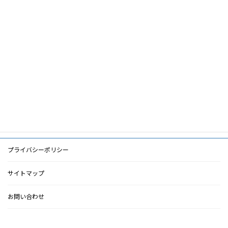
筆頭著者
前根晃彦
共著者
キーワード
地震,透析,断水,水質,共助
PDF
PDF
検索に戻る
プライバシーポリシー
サイトマップ
お問い合わせ