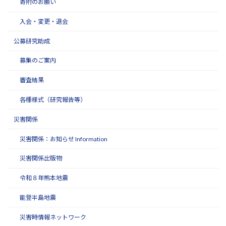
寄附のお願い
入会・変更・退会
公募研究助成
募集のご案内
審査結果
各種様式（研究報告等）
災害関係
災害関係：お知らせ Information
災害関係出版物
令和８年熊本地震
能登半島地震
災害時情報ネットワーク