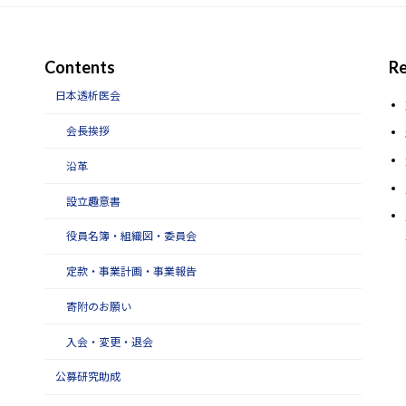
Contents
Re
日本透析医会
会長挨拶
沿革
設立趣意書
役員名簿・組織図・委員会
定款・事業計画・事業報告
寄附のお願い
入会・変更・退会
公募研究助成