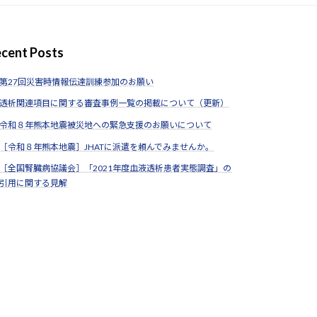
cent Posts
第27回災害時情報伝達訓練参加のお願い
透析関連項目に関する審査事例一覧の掲載について（更新）
令和８年熊本地震被災地への緊急支援のお願いについて
［令和８年熊本地震］JHATに派遣を頼んでみませんか。
［全国腎臓病協議会］「2021年度血液透析患者実態調査」の
引用に関する見解