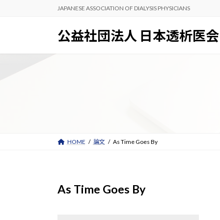
コ
ナ
JAPANESE ASSOCIATION OF DIALYSIS PHYSICIANS
ン
ビ
テ
ゲ
公益社団法人 日本透析医会
ン
ー
ツ
シ
へ
ョ
ス
ン
キ
に
ッ
移
プ
動
HOME
論文
As Time Goes By
As Time Goes By