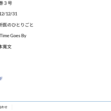
7巻３号
12/12/31
析医のひとりごと
 Time Goes By
本寬文
F
合わせ