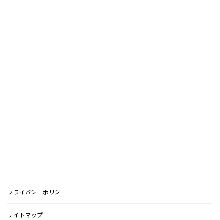
CKDチーム医療による腎機能悪化抑制の
論文名
取り組み
筆頭著
八田告
者
共著者
キーワ
CKD,チーム医療,CKD入院
ード
PDF
PDF
検索に戻る
プライバシーポリシー
サイトマップ