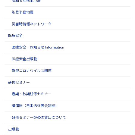
令和８年熊本地震
能登半島地震
災害時情報ネットワーク
医療安全
医療安全：お知らせ Information
医療安全出版物
新型コロナウイルス関連
研修セミナー
春期・秋期研修セミナー
講演録（日本透析医会雑誌）
研修セミナーDVDの貸出について
出版物