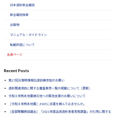
日本透析医会雑誌
医会雑誌検索
出版物
マニュアル・ガイドライン
転載許諾について
会員ページ
Recent Posts
第27回災害時情報伝達訓練参加のお願い
透析関連項目に関する審査事例一覧の掲載について（更新）
令和８年熊本地震被災地への緊急支援のお願いについて
［令和８年熊本地震］JHATに派遣を頼んでみませんか。
［全国腎臓病協議会］「2021年度血液透析患者実態調査」の引用に関する