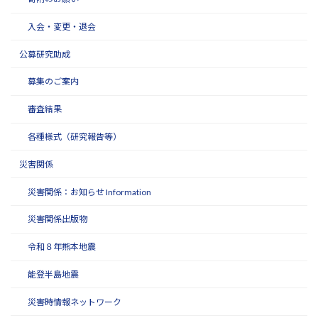
入会・変更・退会
公募研究助成
募集のご案内
審査結果
各種様式（研究報告等）
災害関係
災害関係：お知らせ Information
災害関係出版物
令和８年熊本地震
能登半島地震
災害時情報ネットワーク