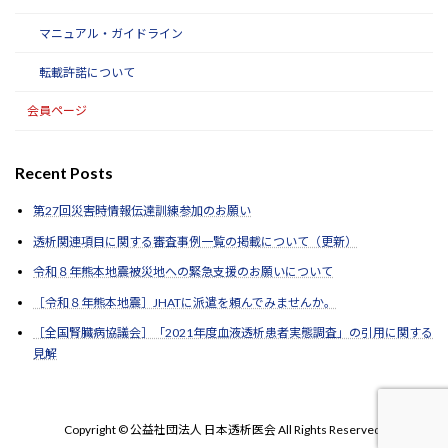
マニュアル・ガイドライン
転載許諾について
会員ページ
Recent Posts
第27回災害時情報伝達訓練参加のお願い
透析関連項目に関する審査事例一覧の掲載について（更新）
令和８年熊本地震被災地への緊急支援のお願いについて
［令和８年熊本地震］JHATに派遣を頼んでみませんか。
［全国腎臓病協議会］「2021年度血液透析患者実態調査」の引用に関する
見解
Copyright © 公益社団法人 日本透析医会 All Rights Reserved.