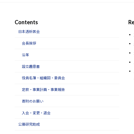
Contents
Re
日本透析医会
会長挨拶
沿革
設立趣意書
役員名簿・組織図・委員会
定款・事業計画・事業報告
寄附のお願い
入会・変更・退会
公募研究助成