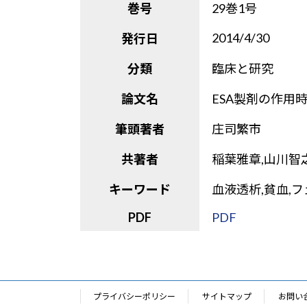
巻号
29巻1号
2014/4/30
発行日
分類
臨床と研究
論文名
ESA製剤の作用
筆頭著者
庄司繁市
共著者
稲葉雅章,山川智
キーワード
血液透析,貧血,フ
PDF
PDF
プライバシーポリシー
サイトマップ
お問い