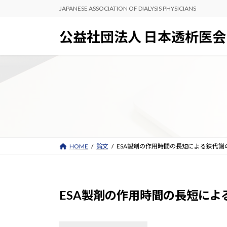
コ
ナ
JAPANESE ASSOCIATION OF DIALYSIS PHYSICIANS
ン
ビ
テ
ゲ
公益社団法人 日本透析医会
ン
ー
ツ
シ
へ
ョ
ス
ン
キ
に
ッ
移
プ
動
HOME
論文
ESA製剤の作用時間の長短による鉄代謝
ESA製剤の作用時間の長短によ