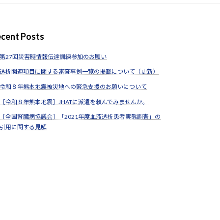
cent Posts
第27回災害時情報伝達訓練参加のお願い
透析関連項目に関する審査事例一覧の掲載について（更新）
令和８年熊本地震被災地への緊急支援のお願いについて
［令和８年熊本地震］JHATに派遣を頼んでみませんか。
［全国腎臓病協議会］「2021年度血液透析患者実態調査」の
引用に関する見解