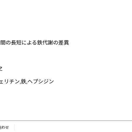
時間の長短による鉄代謝の差異
之
ェリチン,鉄,ヘプシジン
合わせ