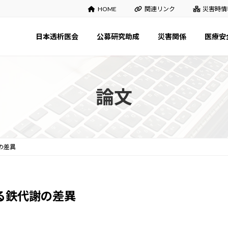
HOME
関連リンク
災害時情
日本透析医会
公募研究助成
災害関係
医療安
論文
の差異
る鉄代謝の差異