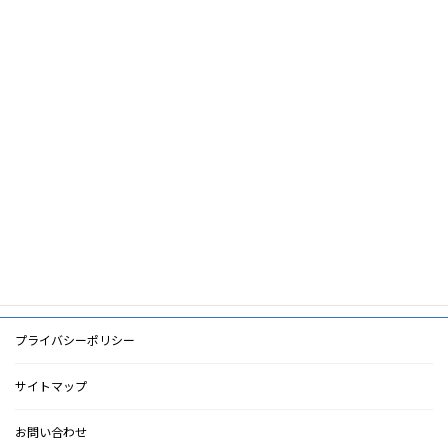
筆頭著
日ノ下文彦
者
共著者
キーワ
HIV 感染症,血液透析,受け入れ,HIV 透析ネ
ード
ットワーク
PDF
PDF
検索に戻る
プライバシーポリシー
サイトマップ
お問い合わせ