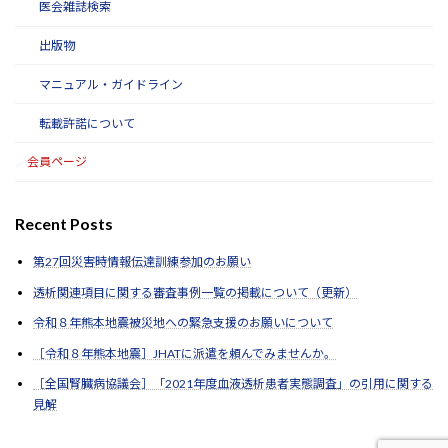
医会雑誌検索
出版物
マニュアル・ガイドライン
転載許諾について
会員ページ
Recent Posts
第27回災害時情報伝達訓練参加のお願い
透析関連項目に関する審査事例一覧の掲載について（更新）
令和８年熊本地震被災地への緊急支援のお願いについて
［令和８年熊本地震］JHATに派遣を頼んでみませんか。
［全国腎臓病協議会］「2021年度血液透析患者実態調査」の引用に関する
見解