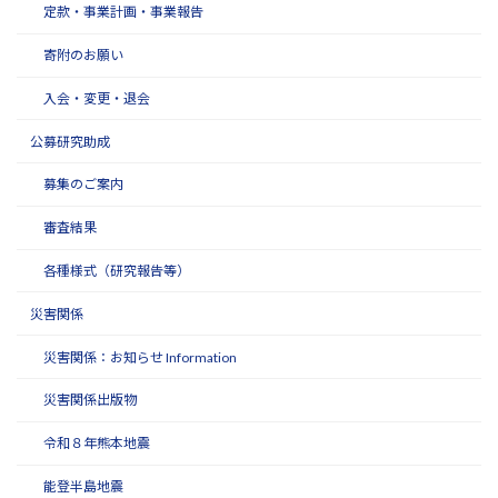
定款・事業計画・事業報告
寄附のお願い
入会・変更・退会
公募研究助成
募集のご案内
審査結果
各種様式（研究報告等）
災害関係
災害関係：お知らせ Information
災害関係出版物
令和８年熊本地震
能登半島地震