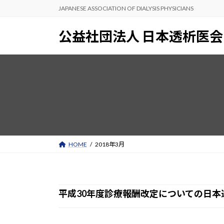
コ
ナ
JAPANESE ASSOCIATION OF DIALYSIS PHYSICIANS
ン
ビ
テ
ゲ
公益社団法人 日本透析医会
ン
ー
ツ
シ
へ
ョ
ス
ン
キ
に
ッ
移
プ
動
HOME
2018年3月
平成30年度診療報酬改定についての日本