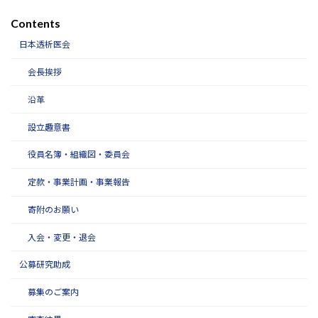
Contents
日本透析医会
会長挨拶
沿革
設立趣意書
役員名簿・組織図・委員会
定款・事業計画・事業報告
寄附のお願い
入会・変更・退会
公募研究助成
募集のご案内