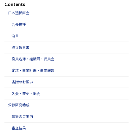
Contents
日本透析医会
会長挨拶
沿革
設立趣意書
役員名簿・組織図・委員会
定款・事業計画・事業報告
寄附のお願い
入会・変更・退会
公募研究助成
募集のご案内
審査結果