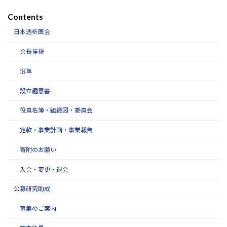
Contents
日本透析医会
会長挨拶
沿革
設立趣意書
役員名簿・組織図・委員会
定款・事業計画・事業報告
寄附のお願い
入会・変更・退会
公募研究助成
募集のご案内